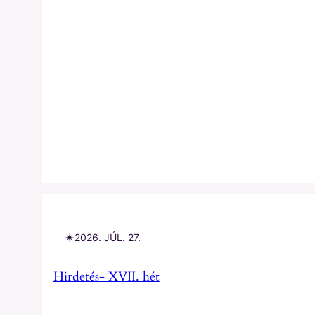
✴︎
2026. JÚL. 27.
Hirdetés- XVII. hét