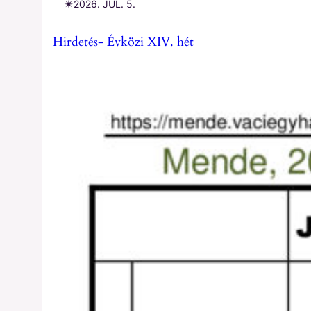
✴︎
2026. JÚL. 5.
Hirdetés- Évközi XIV. hét