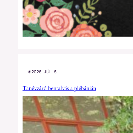
✴︎
2026. JÚL. 5.
Tanévzáró bentalvás a plébánián