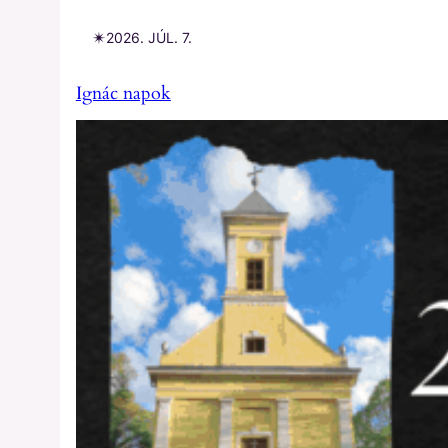
✴︎
2026. JÚL. 7.
Ignác napok